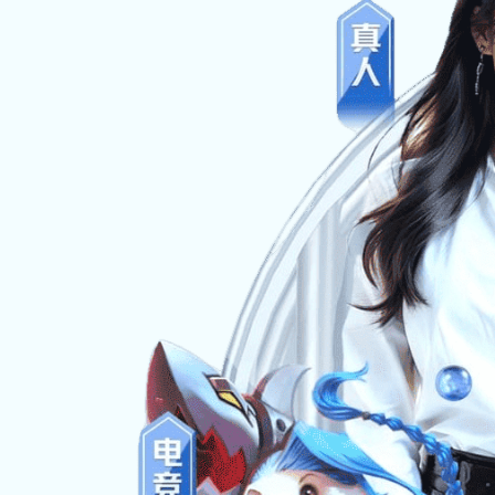
主页
产品中心
电脑锁
>
>
>
产品中心
台式电脑锁
电脑密码锁
笔记本电脑锁
联系贝博艾弗森官网
贝博艾弗森官网科技股份有限公司