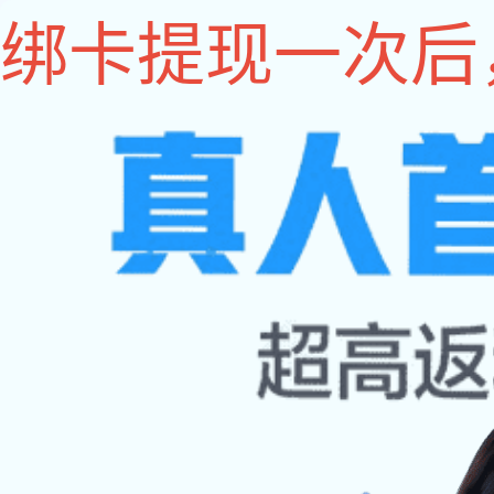
贝博艾弗森官网
贝博艾弗森官网
贝博艾弗森官网:贝博艾弗森官
公司贝博艾弗森官网
行业资讯