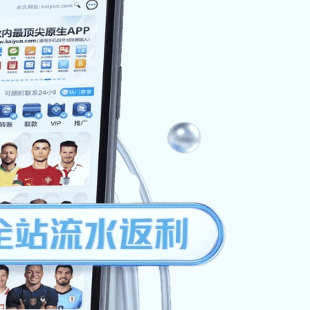
台式电脑锁MK812