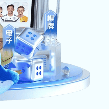
笔记本电脑锁MK808