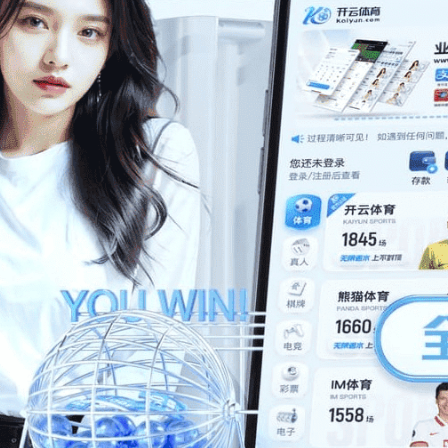
门锁芯
办公家具锁
艾弗森官网
重型挂锁/报警锁
其他锁具