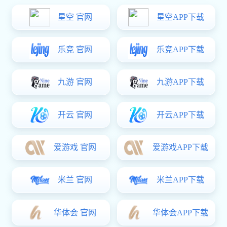
网
按压锁伸缩锁MK500
迷你小尺寸按压锁MK502
迷你小尺寸按压锁MK502-11
带翼锁壳按压锁MK504-2