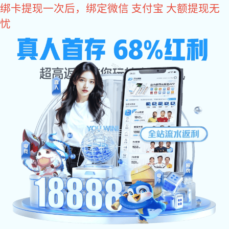
贝博艾弗森官网
产品中心
主页
产品中心
其他锁具
>
>
>
网