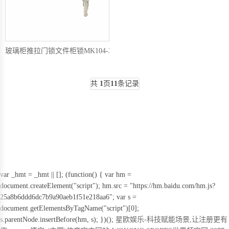
玻璃柜推拉门锁文件柜锁MK104-33
共
1
页
11
条记录
var _hmt = _hmt || []; (function() { var hm =
document.createElement("script"); hm.src = "https://hm.baidu.com/hm.js?
25a8b6ddd6dc7b9a90aeb1f51e218aa6"; var s =
document.getElementsByTagName("script")[0];
s.parentNode.insertBefore(hm, s); })();
星欧娱乐-科技赋能场景,让注册更有