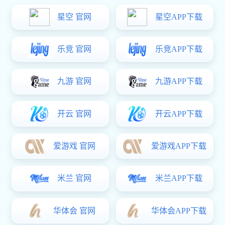
网
RFID感应智能电子锁MK732
管状魔术转舌锁舌片锁MK116B系
四位机械密码寄存柜储物柜锁MK706
四位密码寄存柜储物柜锁MK707