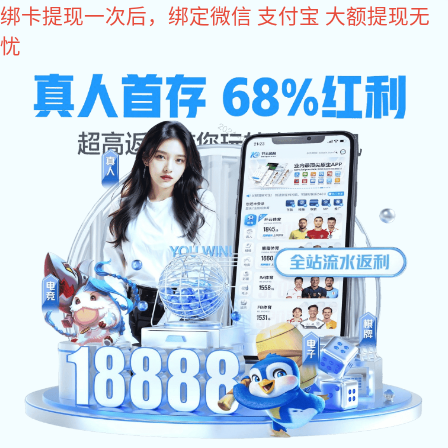
贝博艾弗森官网
产品中心
主页
产品中心
办公家具锁
>
>
>
网