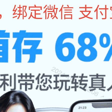
产品中心
行业领域
贝博艾弗森官网
网 资讯
转舌锁
贝博艾弗森官网:关于贝博艾弗森官网
办公寄存
办公寄存
弗森官网
自动售货机锁
企业简介
智能终端
智能终端
寄存柜锁
贝博艾弗森官网
智慧城市
智慧城市
智能电子锁
资质荣誉
3C周边
交通工具
贝博艾弗森官网:机箱机柜锁/把手锁
贝博艾弗森官网:联系贝博艾弗森官网
机车后装
3C周边
贝博艾弗森官网 资讯
锁芯/按压锁
商用锁
电脑锁