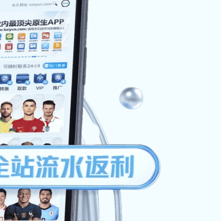
好？
26-04-27 11:36
宠乐园、宠物推车等，拥抱新消费热潮，焕发商业活力。
的978亿元增长至2024年的3002亿元，年复合增长率为