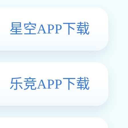
质检体系，灵活定制能力等，为寄存柜、展示柜、自助终端