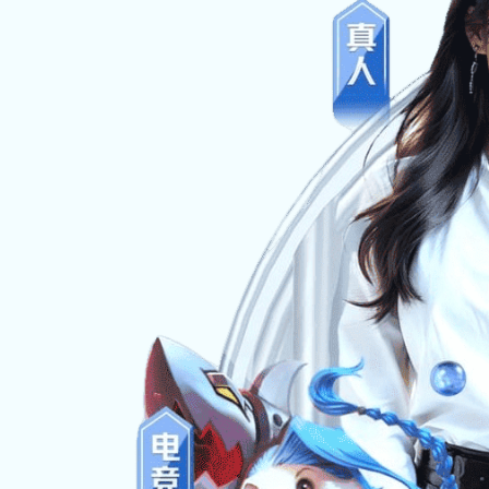
主页
贝博艾弗森官网 资讯
行业资讯
>
>
>
贝博艾弗森官网 资讯
贝博艾弗森官网:公司贝博
你发现了
艾弗森官网
《2026
行业资讯
13.27%。
联系贝博艾弗森官网
贝博艾弗森官网科技股份有限公司
地址：福建省厦门市集美区灌口镇深青