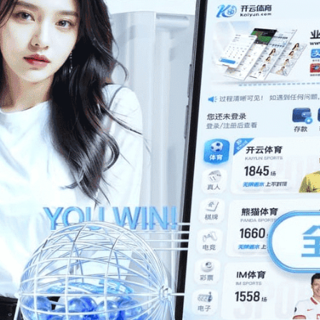
门锁芯
办公家具锁
重型挂锁/报警锁
其他锁具
宠物展示柜用哪种转舌锁
来源：
MAKE
作者：
美科安防
日期：
20
吗？近年来商场内宠物商店增多了。甚至好多商场推出宠物寄存舱、萌
年中国宠物行业白皮书（消费报告）》显示，中国宠物消费市场规模从2015年