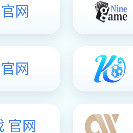
舌锁
MK104B系列，适合各种款式宠物展示柜，是你的理想之选。
B系列由锌合金制成，表面经过亮铬、亮镍工艺处理，并通过48小时盐
精密，每一次使用钥匙开关锁，拔插顺畅、旋转利落。
锁具多方面内容，包括舌片长度、锁作用长、转动角度等，完美贴合宠
好。