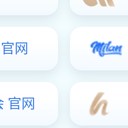
有质感，满足商家对宠物展示柜高颜值需求。
贝博艾弗森官网:
转舌锁
MK104B系列以实用且好用优势，助你高效抢占“
贩卖机锁如何适应自助终端企业业务快速增长的节奏？
有了
读:
森官网:为什么ATM机转舌锁用M3更安全？
贝博艾弗
弗森官网:办公寄存柜使用哪种智能电子锁好？
贝博艾弗
心
贝博艾弗森官
贝博艾弗森官
关于贝博艾
网
网 资讯
森官网
办公寄存
贝博艾弗森官网:公司
企业简介
机锁
智能终端
贝博艾弗森官网
行业资讯
贝博艾弗森官网