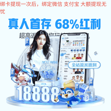
贝博艾弗森官网
产品中心
网
主页
产品中心
寄存柜锁
转舌锁
>
>
>
>